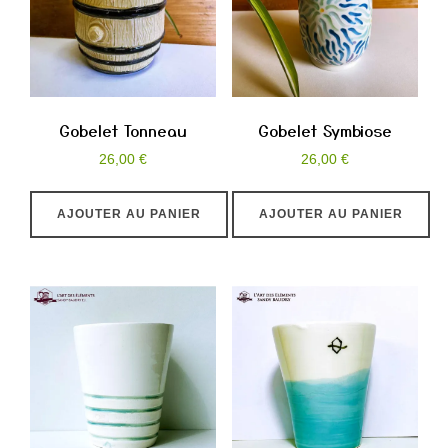
peuvent
peuvent
être
être
choisies
choisies
sur
sur
la
la
Gobelet Tonneau
Gobelet Symbiose
page
page
26,00
€
26,00
€
du
du
produit
produit
AJOUTER AU PANIER
AJOUTER AU PANIER