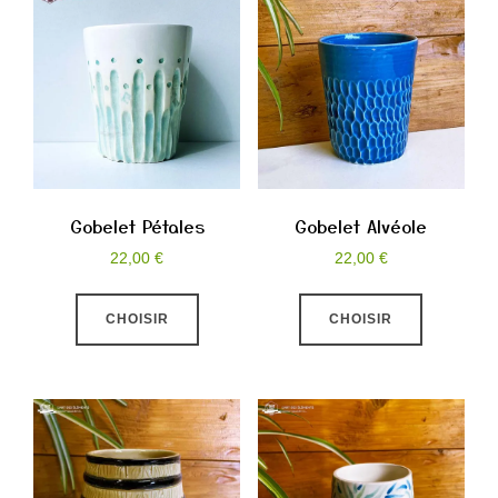
popularité
Gobelet Pétales
Gobelet Alvéole
22,00
€
22,00
€
Ce
Ce
CHOISIR
CHOISIR
produit
produit
a
a
plusieurs
plusieurs
variations.
variations
Les
Les
options
options