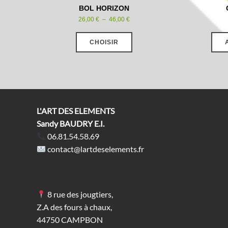
BOL HORIZON
Plage
26,00
€
–
46,00
€
de
Ce
prix :
produit
26,00 €
CHOISIR
a
à
plusieurs
46,00 €
variations.
Les
options
peuvent
être
choisies
L'ART DES ELEMENTS
sur
la
Sandy BAUDRY E.I.
page
du
06.81.54.58.69
produit
contact@lartdeselements.fr
8 rue des jougtiers,
Z.A des fours à chaux,
44750 CAMPBON