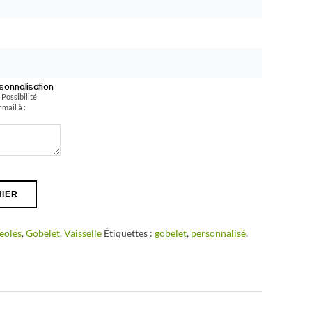
onnalisation
 Possibilité
mail à :
NIER
eoles
,
Gobelet
,
Vaisselle
Étiquettes :
gobelet
,
personnalisé
,