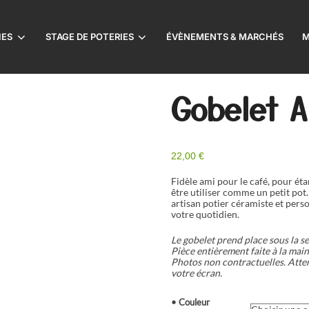
IES
STAGE DE POTERIES
ÉVÈNEMENTS & MARCHÉS
M
Gobelet A
22,00
€
Fidèle ami pour le café, pour éta
être utiliser comme un petit pot
artisan potier céramiste et per
votre quotidien.
Le gobelet prend place sous la se
Pièce entièrement faite à la mai
Photos non contractuelles. Atten
votre écran.
• Couleur