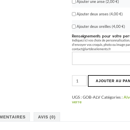
Ajouter une anse (
2,00
€
)
Ajouter deux anses (
4,00
€
)
Ajouter deux oreilles (
4,00
€
)
Renseignements pour votre pers
Indiquez ici vos choix de personnalisation.
d'envoyer vos croquis, photo ou image par 
contact@lartdeselements.fr
quantité
AJOUTER AU PA
de
Gobelet
Alvéole
UGS :
GOB-ALV
Catégories :
Alv
verre
MENTAIRES
AVIS (0)