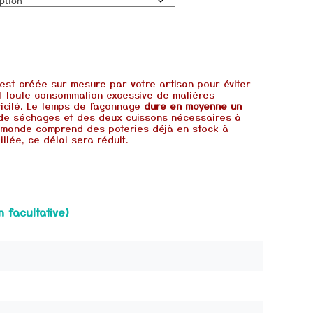
st créée sur mesure par votre artisan pour éviter
et toute consommation excessive de matières
ricité. Le temps de façonnage
dure en moyenne un
de séchages et des deux cuissons nécessaires à
commande comprend des poteries déjà en stock à
illée, ce délai sera réduit.
n facultative)