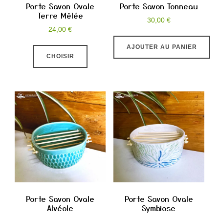
Porte Savon Ovale
Porte Savon Tonneau
Terre Mêlée
30,00
€
24,00
€
Ce
AJOUTER AU PANIER
CHOISIR
produit
a
plusieurs
variations.
Les
options
peuvent
être
choisies
sur
la
Porte Savon Ovale
Porte Savon Ovale
Alvéole
Symbiose
page