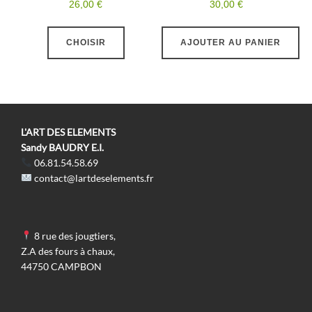
du
26,00
€
30,00
€
produit
Ce
CHOISIR
AJOUTER AU PANIER
produit
a
plusieurs
variations.
Les
L'ART DES ELEMENTS
options
Sandy BAUDRY E.I.
06.81.54.58.69
peuvent
contact@lartdeselements.fr
être
choisies
sur
8 rue des jougtiers,
la
Z.A des fours à chaux,
page
44750 CAMPBON
du
produit