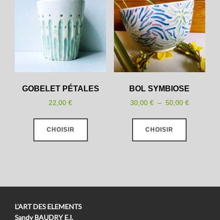
options
peuvent
être
choisies
sur
la
GOBELET PÉTALES
BOL SYMBIOSE
page
Plage
du
22,00
€
30,00
€
–
50,00
€
de
produit
Ce
Ce
prix :
CHOISIR
CHOISIR
produit
produit
30,00 €
a
a
à
plusieurs
plusieurs
50,00 €
variations.
variations
Les
Les
options
options
L'ART DES ELEMENTS
peuvent
peuvent
Sandy BAUDRY E.I.