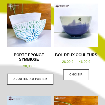
PORTE EPONGE
BOL DEUX COULEURS
SYMBIOSE
Plage
26,00
€
–
46,00
€
30,00
€
de
Ce
prix :
CHOISIR
produit
26,00 €
AJOUTER AU PANIER
a
à
plusieurs
46,00 €
variations
Les