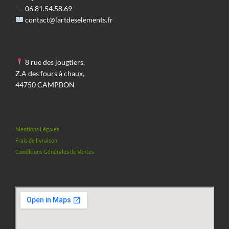
06.81.54.58.69
être
être
contact@lartdeselements.fr
choisies
choisies
sur
sur
la
la
8 rue des jougtiers,
page
page
Z.A des fours à chaux,
du
du
44750 CAMPBON
produit
produit
Mentions Légales
Frais de livraison
Conditions Générales de Ventes