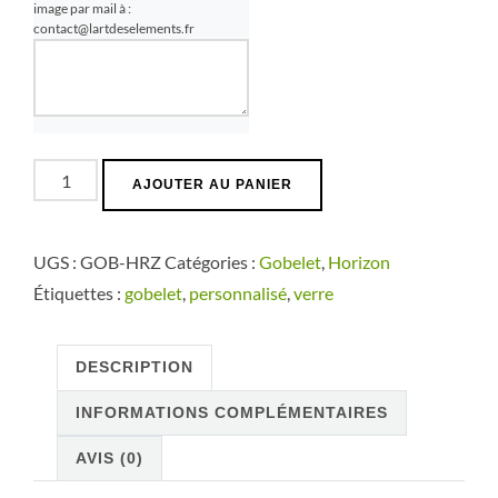
image par mail à :
contact@lartdeselements.fr
quantité
AJOUTER AU PANIER
de
Gobelet
UGS :
GOB-HRZ
Catégories :
Gobelet
,
Horizon
Horizon
Étiquettes :
gobelet
,
personnalisé
,
verre
DESCRIPTION
INFORMATIONS COMPLÉMENTAIRES
AVIS (0)