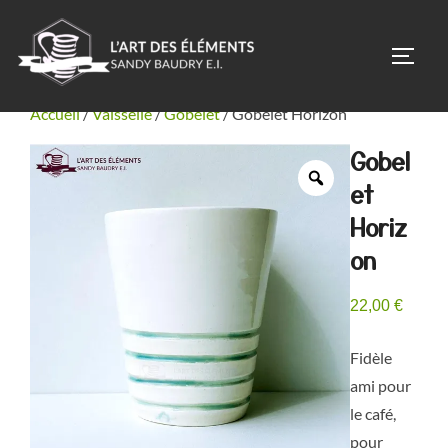
Aller
au
PERM
contenu
Accueil
/
Vaisselle
/
Gobelet
/ Gobelet Horizon
Gobel
et
Horiz
on
22,00
€
Fidèle
ami pour
le café,
pour