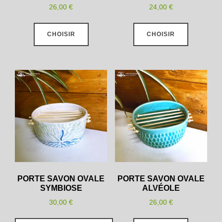
26,00
€
24,00
€
Ce
Ce
CHOISIR
CHOISIR
produit
produit
a
a
plusieurs
plusieurs
variations.
variations
Les
Les
options
options
peuvent
peuvent
être
être
choisies
choisies
sur
sur
la
la
PORTE SAVON OVALE
PORTE SAVON OVALE
SYMBIOSE
ALVÉOLE
page
page
du
du
30,00
€
26,00
€
produit
produit
Ce