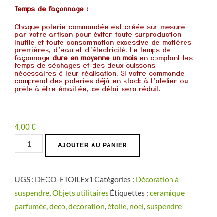
Temps de façonnage :
Chaque poterie commandée est créée sur mesure
par votre artisan pour éviter toute surproduction
inutile et toute consommation excessive de matières
premières, d’eau et d’électricité. Le temps de
façonnage
dure en moyenne un mois
en comptant les
temps de séchages et des deux cuissons
nécessaires à leur réalisation. Si votre commande
comprend des poteries déjà en stock à l’atelier ou
prête à être émaillée, ce délai sera réduit.
4,00
€
quantité
AJOUTER AU PANIER
de
Etoile
UGS :
DECO-ETOILEx1
Catégories :
Décoration à
dentelle
suspendre
,
Objets utilitaires
Étiquettes :
ceramique
Décoration
parfumée
,
deco
,
decoration
,
étoile
,
noel
,
suspendre
à