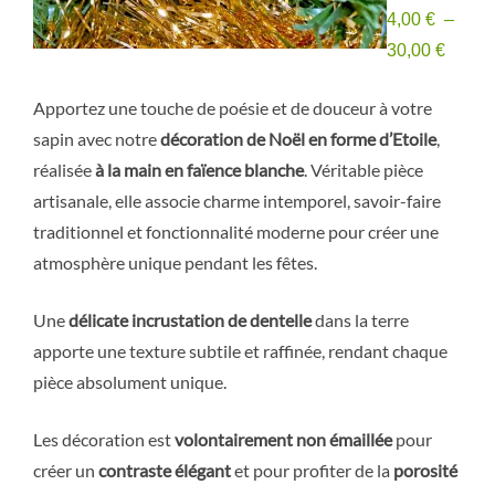
4,00
€
–
Plage
30,00
€
de
Apportez une touche de poésie et de douceur à votre
prix :
sapin avec notre
décoration de Noël en forme d’Etoile
,
4,00 €
réalisée
à la main en faïence blanche
. Véritable pièce
à
artisanale, elle associe charme intemporel, savoir-faire
30,00 
traditionnel et fonctionnalité moderne pour créer une
atmosphère unique pendant les fêtes.
Une
délicate incrustation de dentelle
dans la terre
apporte une texture subtile et raffinée, rendant chaque
pièce absolument unique.
Les décoration est
volontairement non émaillée
pour
créer un
contraste élégant
et pour profiter de la
porosité