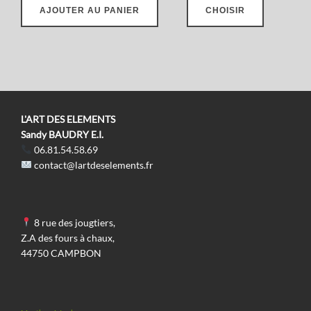
AJOUTER AU PANIER
CHOISIR
produit
a
plusieurs
variations
Les
options
L'ART DES ELEMENTS
peuvent
Sandy BAUDRY E.I.
06.81.54.58.69
être
contact@lartdeselements.fr
choisies
sur
la
8 rue des jougtiers,
page
Z.A des fours à chaux,
du
44750 CAMPBON
produit