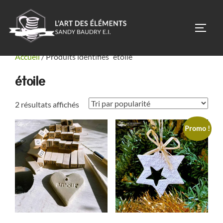
Aller
au
PERM
contenu
Accueil
/ Produits identifiés “étoile”
étoile
Trié
2 résultats affichés
par
Promo !
popularité