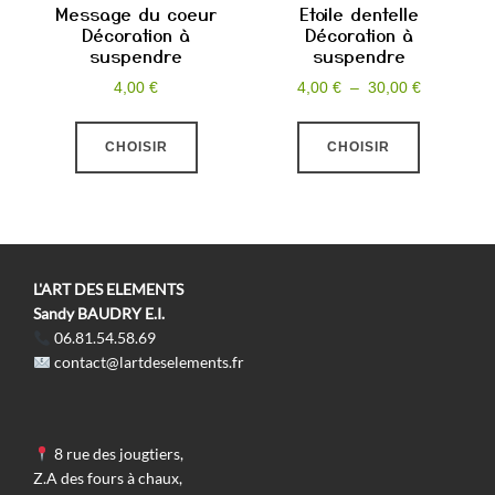
Message du coeur
Etoile dentelle
Décoration à
Décoration à
suspendre
suspendre
Plage
4,00
€
4,00
€
–
30,00
€
de
Ce
Ce
prix :
CHOISIR
CHOISIR
produit
produit
4,00 €
a
a
à
plusieurs
plusieurs
30,00 €
variations.
variations
Les
Les
L'ART DES ELEMENTS
options
options
Sandy BAUDRY E.I.
06.81.54.58.69
peuvent
peuvent
contact@lartdeselements.fr
être
être
choisies
choisies
sur
sur
8 rue des jougtiers,
la
la
Z.A des fours à chaux,
page
page