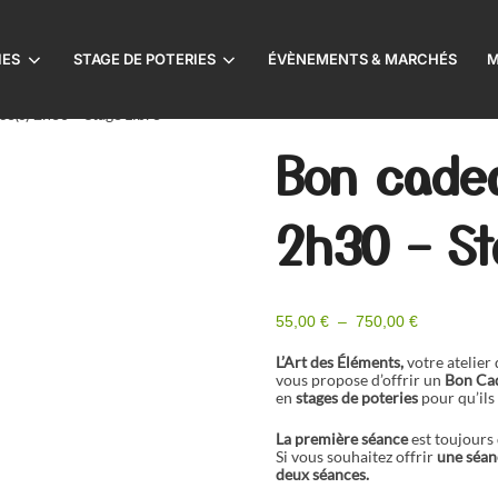
IES
STAGE DE POTERIES
ÉVÈNEMENTS & MARCHÉS
M
e(s) 2h30 – Stage Libre
Bon cade
2h30 – St
Plage
55,00
€
–
750,00
€
de
prix :
L’Art des Éléments,
votre atelier 
55,00 €
vous propose d’offrir un
Bon Cad
à
en
stages de poteries
pour qu’ils 
750,00 €
La première séance
est toujours
Si vous souhaitez offrir
une séan
deux séances.