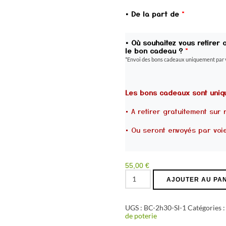
• De la part de
*
• Où souhaitez vous retirer 
le bon cadeau ?
*
*Envoi des bons cadeaux uniquement par 
Les bons cadeaux sont uniq
• A retirer gratuitement sur 
• Ou seront envoyés par voie
55,00
€
quantité
AJOUTER AU PA
de
Bon
cadeau
-
UGS :
BC-2h30-SI-1
Catégories 
Séance(s)
de poterie
2h30