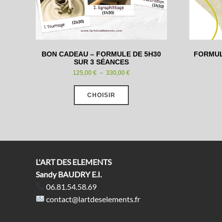
BON CADEAU – FORMULE DE 5H30
FORMUL
SUR 3 SÉANCES
Plage
125,00
€
–
330,00
€
de
Ce
prix :
produit
125,00 €
CHOISIR
a
à
plusieurs
330,00 €
variations.
Les
options
peuvent
être
choisies
L'ART DES ELEMENTS
sur
la
Sandy BAUDRY E.I.
page
du
06.81.54.58.69
produit
contact@lartdeselements.fr