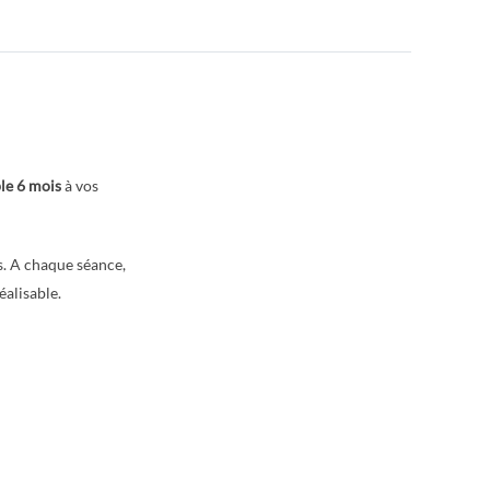
le 6 mois
à vos
s. A chaque séance,
éalisable.