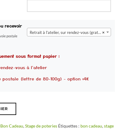
ou recevoir
Retrait à l'atelier, sur rendez-vous (gratuit)
×
voie postale
uement sous format papier :
rendez-vous à l'atelier
 postale (lettre de 80-100g) - option +4€
NIER
:
Bon Cadeau
,
Stage de poteries
Étiquettes :
bon cadeau
,
stage