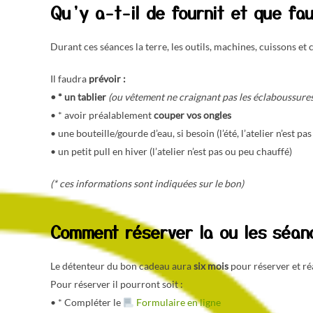
Qu’y a-t-il de fournit et que fau
Durant ces séances la terre, les outils, machines, cuissons et
Il faudra
prévoir :
• *
un tablier
(ou vêtement ne craignant pas les éclaboussures
• * avoir préalablement
couper vos ongles
• une bouteille/gourde d’eau, si besoin (l’été, l’atelier n’est pas
• un petit pull en hiver (l’atelier n’est pas ou peu chauffé)
(* ces informations sont indiquées sur le bon)
Comment réserver la ou les séan
Le détenteur du bon cadeau aura
six mois
pour réserver et ré
Pour réserver il pourront soit :
• * Compléter le
Formulaire en ligne