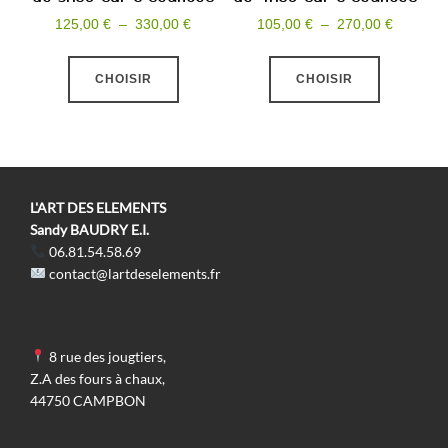
Plage
Plage
du
du
125,00
€
–
330,00
€
105,00
€
–
270,00
€
de
de
produit
produit
Ce
Ce
prix :
prix :
CHOISIR
CHOISIR
produit
produit
125,00 €
105,00 €
a
a
à
à
plusieurs
plusieurs
330,00 €
270,00 €
variations.
variations
Les
Les
L'ART DES ELEMENTS
options
options
Sandy BAUDRY E.I.
06.81.54.58.69
peuvent
peuvent
contact@lartdeselements.fr
être
être
choisies
choisies
sur
sur
8 rue des jougtiers,
la
la
Z.A des fours à chaux,
page
page
44750 CAMPBON
du
du