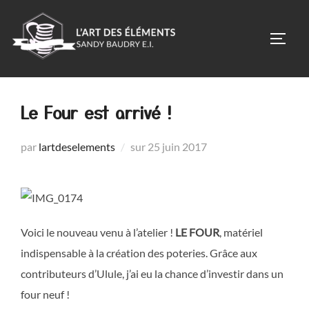
Aller
au
PERM
contenu
Le Four est arrivé !
Publié
par
lartdeselements
sur
25 juin 2017
le
Voici le nouveau venu à l’atelier !
LE FOUR
, matériel
indispensable à la création des poteries. Grâce aux
contributeurs d’Ulule, j’ai eu la chance d’investir dans un
four neuf !