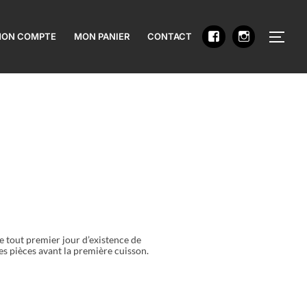
PERM
ON COMPTE
MON PANIER
CONTACT
e tout premier jour d’existence de
es pièces avant la première cuisson.