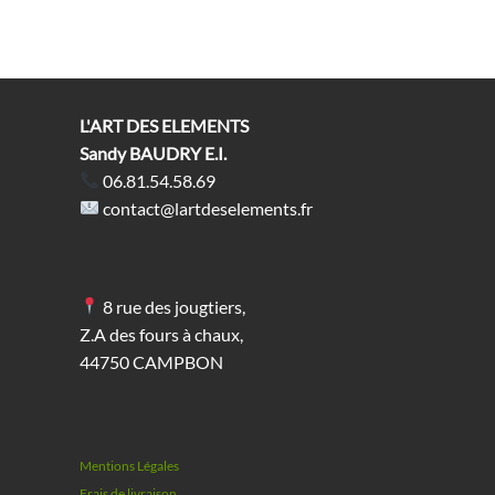
L'ART DES ELEMENTS
Sandy BAUDRY E.I.
06.81.54.58.69
contact@lartdeselements.fr
8 rue des jougtiers,
Z.A des fours à chaux,
44750 CAMPBON
Mentions Légales
Frais de livraison