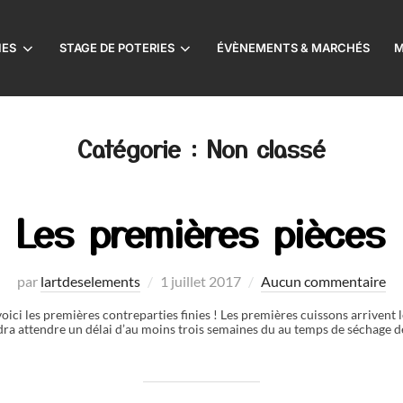
IES
STAGE DE POTERIES
ÉVÈNEMENTS & MARCHÉS
M
Catégorie :
Non classé
Les premières pièces
Publié
par
lartdeselements
1 juillet 2017
Aucun commentaire
le
ici les premières contreparties finies ! Les premières cuissons arrivent l
dra attendre un délai d’au moins trois semaines du au temps de séchage d