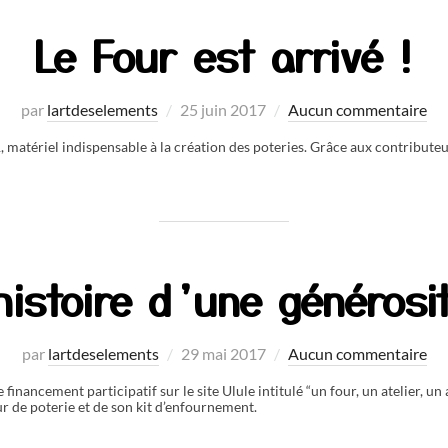
Le Four est arrivé !
Publié
par
lartdeselements
25 juin 2017
Aucun commentaire
le
, matériel indispensable à la création des poteries. Grâce aux contributeurs
histoire d’une générosit
Publié
par
lartdeselements
29 mai 2017
Aucun commentaire
le
ancement participatif sur le site Ulule intitulé “un four, un atelier, un av
ur de poterie et de son kit d’enfournement.