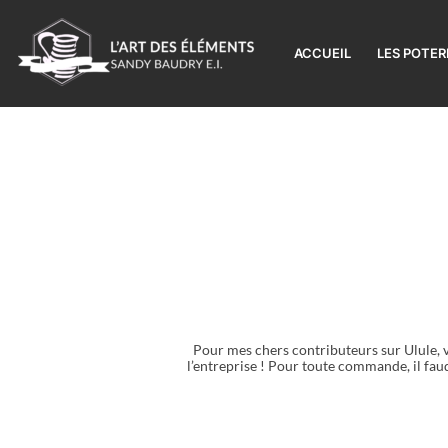
Aller
au
contenu
ACCUEIL
LES POTER
Pour mes chers contributeurs sur Ulule, vo
l’entreprise ! Pour toute commande, il fau