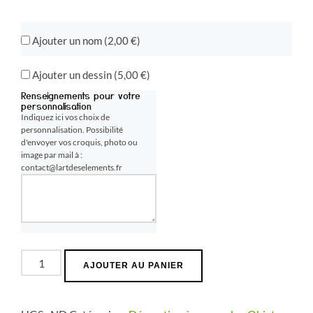
Ajouter un nom (
2,00
€
)
Ajouter un dessin (
5,00
€
)
Renseignements pour votre
personnalisation
Indiquez ici vos choix de
personnalisation. Possibilité
d'envoyer vos croquis, photo ou
image par mail à :
contact@lartdeselements.fr
quantité
AJOUTER AU PANIER
de
Bonhomme