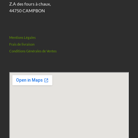
Z.A des fours à chaux,
du
44750 CAMPBON
produit
Mentions Légales
Frais de livraison
Conditions Générales de Ventes