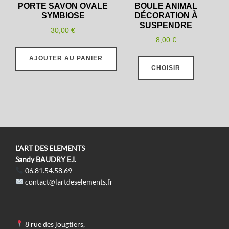
la
PORTE SAVON OVALE
BOULE ANIMAL
SYMBIOSE
DÉCORATION À
page
SUSPENDRE
du
30,00
€
8,00
€
produit
Ce
AJOUTER AU PANIER
CHOISIR
produit
a
plusieurs
variations
Les
options
L'ART DES ELEMENTS
peuvent
Sandy BAUDRY E.I.
06.81.54.58.69
être
contact@lartdeselements.fr
choisies
sur
la
8 rue des jougtiers,
page