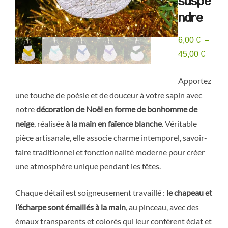
ndre
6,00
€
–
Plage
45,00
€
de
Apportez
prix :
une touche de poésie et de douceur à votre sapin avec
6,00 €
notre
décoration de Noël en forme de bonhomme de
à
neige
, réalisée
à la main en faïence blanche
. Véritable
45,00 
pièce artisanale, elle associe charme intemporel, savoir-
faire traditionnel et fonctionnalité moderne pour créer
une atmosphère unique pendant les fêtes.
Chaque détail est soigneusement travaillé :
le chapeau et
l’écharpe sont émaillés à la main
, au pinceau, avec des
émaux transparents et colorés qui leur confèrent éclat et