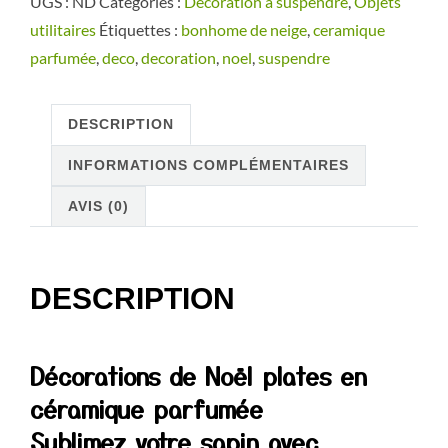
UGS :
ND
Catégories :
Décoration à suspendre
,
Objets
de
utilitaires
Étiquettes :
bonhome de neige
,
ceramique
neige
parfumée
,
deco
,
decoration
,
noel
,
suspendre
Décoration
à
suspendre
DESCRIPTION
INFORMATIONS COMPLÉMENTAIRES
AVIS (0)
DESCRIPTION
Décorations de Noël plates en
céramique parfumée
Sublimez votre sapin avec