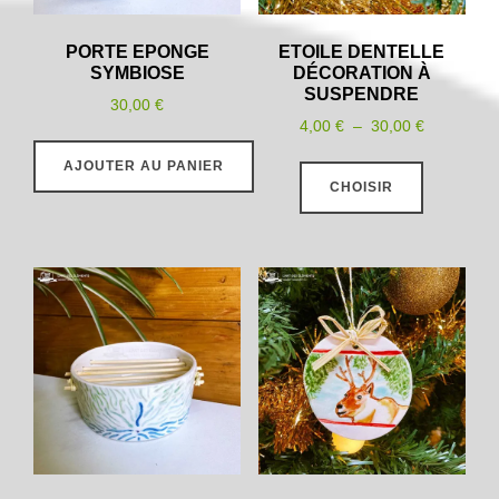
PORTE EPONGE
ETOILE DENTELLE
SYMBIOSE
DÉCORATION À
SUSPENDRE
30,00
€
Plage
4,00
€
–
30,00
€
de
Ce
AJOUTER AU PANIER
prix :
CHOISIR
produit
4,00 €
a
à
plusieurs
30,00 €
variations
Les
options
peuvent
être
choisies
sur