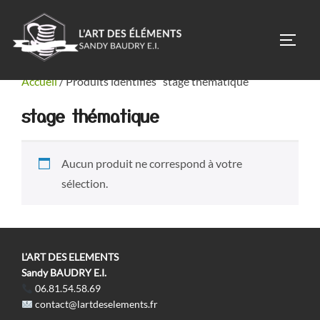
Aller
au
PERM
contenu
Accueil
/ Produits identifiés “stage thématique”
stage thématique
Aucun produit ne correspond à votre
sélection.
L'ART DES ELEMENTS
Sandy BAUDRY E.I.
06.81.54.58.69
contact@lartdeselements.fr