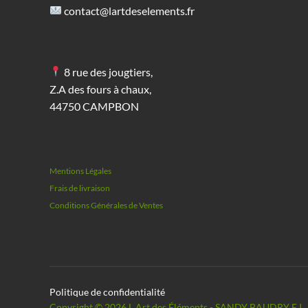
contact@lartdeselements.fr
8 rue des jougtiers,
Z.A des fours à chaux,
44750 CAMPBON
Mentions Légales
Frais de livraison
Conditions Générales de Ventes
Politique de confidentialité
Copyright © 2026 L Art des Éléments - SANDY BAUDRY E.I.