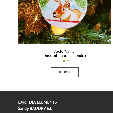
Boule Animal
Décoration à suspendre
8,00
€
Ce
produit
CHOISIR
a
plusieurs
variations.
Les
options
peuvent
être
L'ART DES ELEMENTS
choisies
sur
Sandy BAUDRY E.I.
la