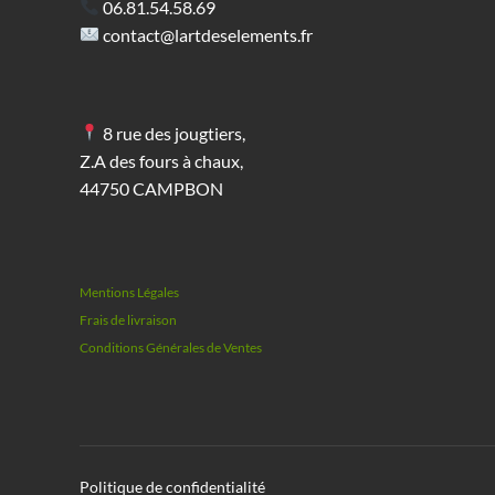
page
06.81.54.58.69
du
contact@lartdeselements.fr
produit
8 rue des jougtiers,
Z.A des fours à chaux,
44750 CAMPBON
Mentions Légales
Frais de livraison
Conditions Générales de Ventes
Politique de confidentialité