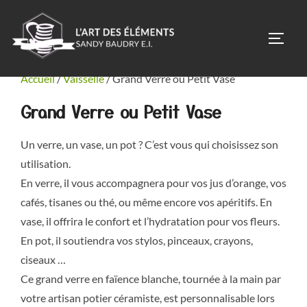
Aller
au
PERM
contenu
Accueil
/
Vaisselle
/ Grand Verre ou Petit Vase
Grand Verre ou Petit Vase
Un verre, un vase, un pot ? C’est vous qui choisissez son
utilisation.
En verre, il vous accompagnera pour vos jus d’orange, vos
cafés, tisanes ou thé, ou même encore vos apéritifs. En
vase, il offrira le confort et l’hydratation pour vos fleurs.
En pot, il soutiendra vos stylos, pinceaux, crayons,
ciseaux …
Ce grand verre en faïence blanche, tournée à la main par
votre artisan potier céramiste, est personnalisable lors