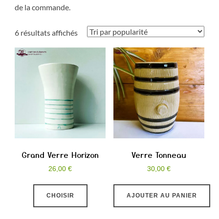
de la commande.
Trié
6 résultats affichés
par
popularité
Grand Verre Horizon
Verre Tonneau
26,00
€
30,00
€
Ce
CHOISIR
AJOUTER AU PANIER
produit
a