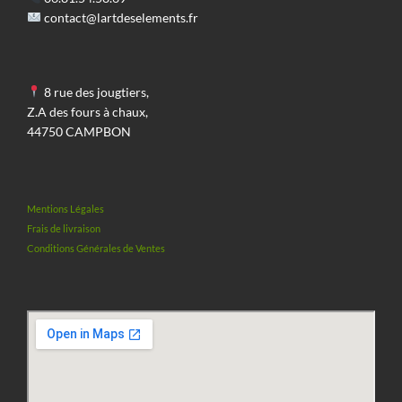
être
contact@lartdeselements.fr
être
choisies
choisies
sur
sur
la
8 rue des jougtiers,
la
page
Z.A des fours à chaux,
page
44750 CAMPBON
du
du
produit
produit
Mentions Légales
Frais de livraison
Conditions Générales de Ventes