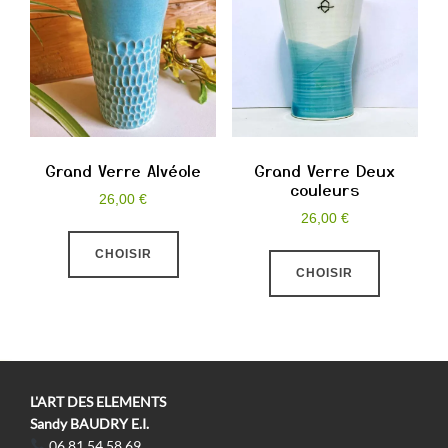
options
peuvent
être
choisies
sur
la
Grand Verre Alvéole
Grand Verre Deux
couleurs
page
26,00
€
du
26,00
€
Ce
produit
Ce
CHOISIR
produit
CHOISIR
produit
a
a
plusieurs
plusieurs
variations.
variations
Les
Les
options
L'ART DES ELEMENTS
options
Sandy BAUDRY E.I.
peuvent
06.81.54.58.69
peuvent