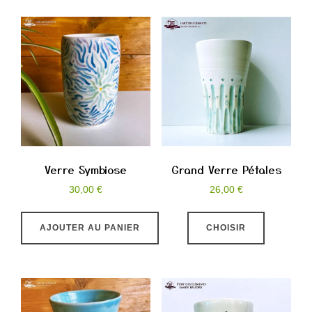
plusieurs
variations.
Les
options
peuvent
être
choisies
sur
la
Verre Symbiose
Grand Verre Pétales
page
30,00
€
26,00
€
du
Ce
produit
AJOUTER AU PANIER
CHOISIR
produit
a
plusieurs
variations
Les