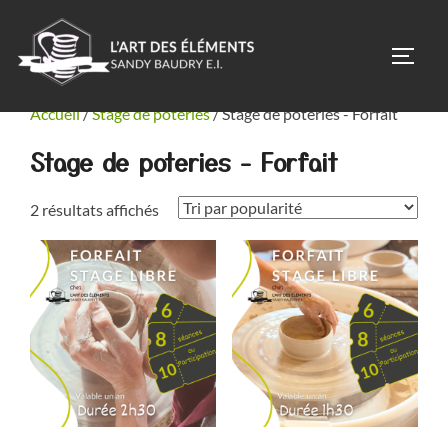
Aller
au
PERM
contenu
Accueil
/
Stage de poteries
/ Stage de poteries - Forfait
Stage de poteries - Forfait
Trié
2 résultats affichés
par
popularité