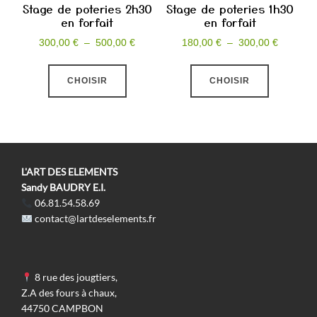
Stage de poteries 2h30
Stage de poteries 1h30
en forfait
en forfait
Plage
Plage
300,00
€
–
500,00
€
180,00
€
–
300,00
€
de
de
Ce
Ce
prix :
prix :
CHOISIR
CHOISIR
produit
produit
300,00 €
180,00 €
a
a
à
à
plusieurs
plusieurs
500,00 €
300,00 €
variations.
variations
Les
Les
L'ART DES ELEMENTS
options
options
Sandy BAUDRY E.I.
06.81.54.58.69
peuvent
peuvent
contact@lartdeselements.fr
être
être
choisies
choisies
sur
sur
8 rue des jougtiers,
la
la
Z.A des fours à chaux,
page
page
44750 CAMPBON